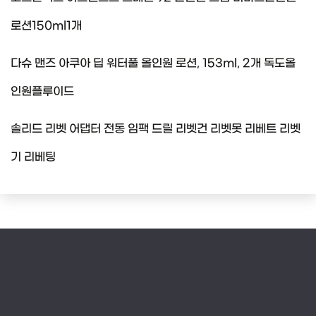
로션150ml1개
다슈 맨즈 아쿠아 딥 워터풀 올인원 로션, 153ml, 2개 독도올
인원플루이드
솔리드 리벳 어댑터 전동 임팩 드릴 리벳건 리벳못 리베트 리벳
기 리베팅