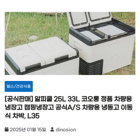
헬스/건강식품
[공식판매] 알피쿨 25L 33L 코오롱 정품 차량용
냉장고 캠핑냉장고 공식A/S 차량용 냉동고 이동
식 차박, L35
2025년 01월 15일
dinosion