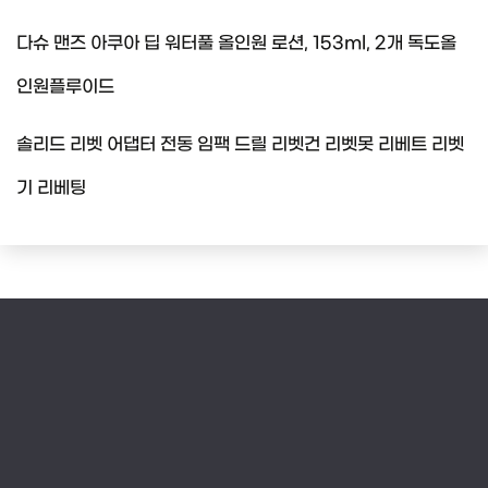
다슈 맨즈 아쿠아 딥 워터풀 올인원 로션, 153ml, 2개 독도올
인원플루이드
솔리드 리벳 어댑터 전동 임팩 드릴 리벳건 리벳못 리베트 리벳
기 리베팅