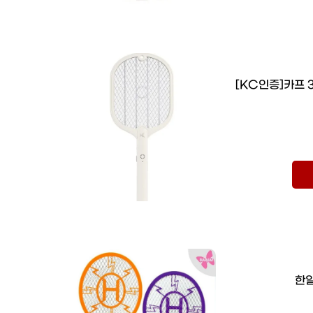
[KC인증]카프 
한일