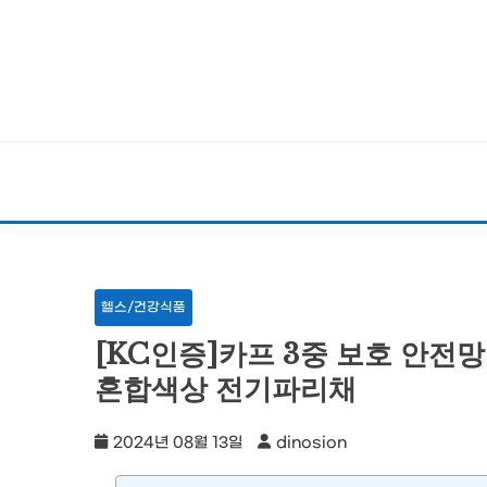
Skip
to
content
헬스/건강식품
[KC인증]카프 3중 보호 안전망
혼합색상 전기파리채
2024년 08월 13일
dinosion