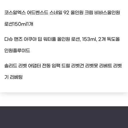
코스알엑스 어드벤스드 스네일 92 올인원 크림 비바스올인원
로션150ml1개
다슈 맨즈 아쿠아 딥 워터풀 올인원 로션, 153ml, 2개 독도올
인원플루이드
솔리드 리벳 어댑터 전동 임팩 드릴 리벳건 리벳못 리베트 리벳
기 리베팅