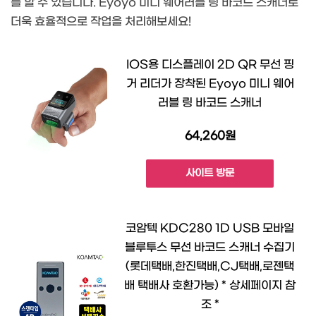
를 할 수 있습니다. Eyoyo 미니 웨어러블 링 바코드 스캐너로
더욱 효율적으로 작업을 처리해보세요!
IOS용 디스플레이 2D QR 무선 핑
거 리더가 장착된 Eyoyo 미니 웨어
러블 링 바코드 스캐너
64,260원
사이트 방문
코암텍 KDC280 1D USB 모바일
블루투스 무선 바코드 스캐너 수집기
(롯데택배,한진택배,CJ택배,로젠택
배 택배사 호환가능) * 상세페이지 참
조 *