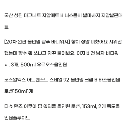
국산 성진 마그네트 지압매트 비너스콤비 발마사지 지압발판매
트
[20차 완판 올인원 샴푸 바디워시] 향이 정말 미쳤어요 샤워만
했는데 향수 뭐 쓰냐고 자꾸 물어봐요. 이지 비건 남자 바디워
시, 3개, 500ml 우르오스올인원
코스알엑스 어드벤스드 스네일 92 올인원 크림 비바스올인원
로션150ml1개
다슈 맨즈 아쿠아 딥 워터풀 올인원 로션, 153ml, 2개 독도올
인원플루이드