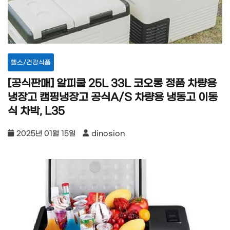
헬스/건강식품
[공식판매] 알피쿨 25L 33L 코오롱 정품 차량용
냉장고 캠핑냉장고 공식A/S 차량용 냉동고 이동
식 차박, L35
2025년 01월 15일
dinosion