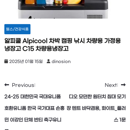
헬스/건강식품
알피쿨 Alpicool 차박 캠핑 낚시 차량용 가정용
냉장고 C15 차량용냉장고
2025년 01월 15일
dinosion
Previous:
Next:
글
24-25 대한민국 국대유니폼
디오 모던한 원터치 침대 모기
탐
호환유니폼 한국 국가대표 손흥
장 텐트 바닥겸용, 화이트_플러
민 이강인 단체 반티 축구유니
스 1문
색