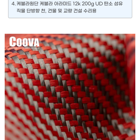
케블라원단 케블라 아라미드 12k 200g UD 탄소 섬유
직물 단방향 천, 건물 및 교량 건설 수리용