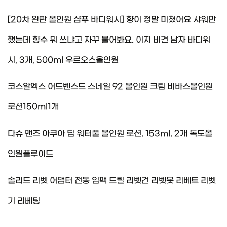
[20차 완판 올인원 샴푸 바디워시] 향이 정말 미쳤어요 샤워만
했는데 향수 뭐 쓰냐고 자꾸 물어봐요. 이지 비건 남자 바디워
시, 3개, 500ml 우르오스올인원
코스알엑스 어드벤스드 스네일 92 올인원 크림 비바스올인원
로션150ml1개
다슈 맨즈 아쿠아 딥 워터풀 올인원 로션, 153ml, 2개 독도올
인원플루이드
솔리드 리벳 어댑터 전동 임팩 드릴 리벳건 리벳못 리베트 리벳
기 리베팅