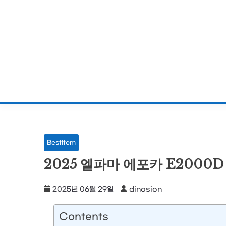
Skip
to
content
BestItem
2025 엘파마 에포카 E2000D
2025년 06월 29일
dinosion
Contents