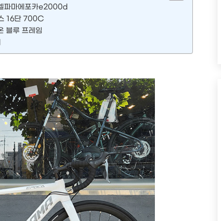
 엘파마에포카e2000d
 16단 700C
온 블루 프레임
거