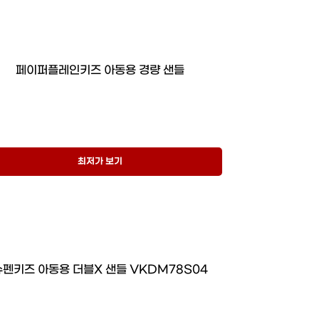
페이퍼플레인키즈 아동용 경량 샌들
최저가 보기
슈펜키즈 아동용 더블X 샌들 VKDM78S04