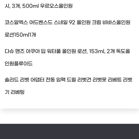
시, 3개, 500ml 우르오스올인원
코스알엑스 어드벤스드 스네일 92 올인원 크림 비바스올인원
로션150ml1개
다슈 맨즈 아쿠아 딥 워터풀 올인원 로션, 153ml, 2개 독도올
인원플루이드
솔리드 리벳 어댑터 전동 임팩 드릴 리벳건 리벳못 리베트 리벳
기 리베팅