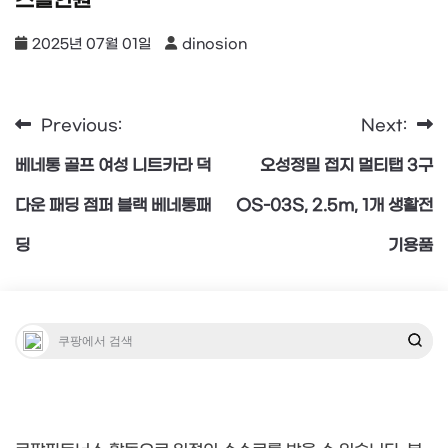
스올인원
2025년 07월 01일
dinosion
Previous:
Next:
글
베네통 골프 여성 니트카라 덕
오성정밀 접지 멀티탭 3구
탐
다운 패딩 점퍼 블랙 베네통패
OS-03S, 2.5m, 1개 생활전
딩
기용품
색