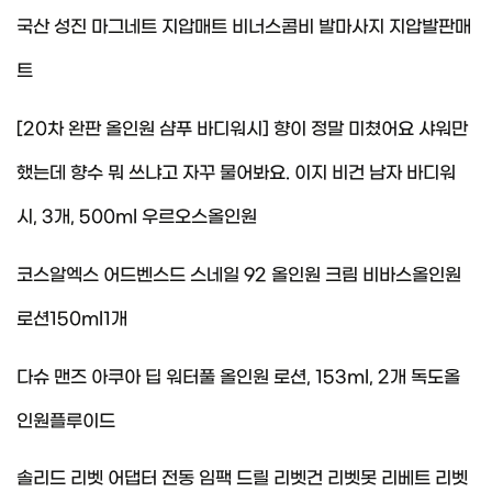
국산 성진 마그네트 지압매트 비너스콤비 발마사지 지압발판매
트
[20차 완판 올인원 샴푸 바디워시] 향이 정말 미쳤어요 샤워만
했는데 향수 뭐 쓰냐고 자꾸 물어봐요. 이지 비건 남자 바디워
시, 3개, 500ml 우르오스올인원
코스알엑스 어드벤스드 스네일 92 올인원 크림 비바스올인원
로션150ml1개
다슈 맨즈 아쿠아 딥 워터풀 올인원 로션, 153ml, 2개 독도올
인원플루이드
솔리드 리벳 어댑터 전동 임팩 드릴 리벳건 리벳못 리베트 리벳