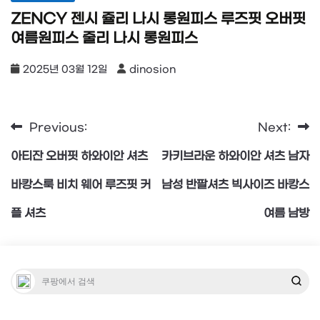
ZENCY 젠시 쥴리 나시 롱원피스 루즈핏 오버핏
여름원피스 줄리 나시 롱원피스
2025년 03월 12일
dinosion
Previous:
Next:
글
아티잔 오버핏 하와이안 셔츠
카키브라운 하와이안 셔츠 남자
탐
바캉스룩 비치 웨어 루즈핏 커
남성 반팔셔츠 빅사이즈 바캉스
플 셔츠
여름 남방
색