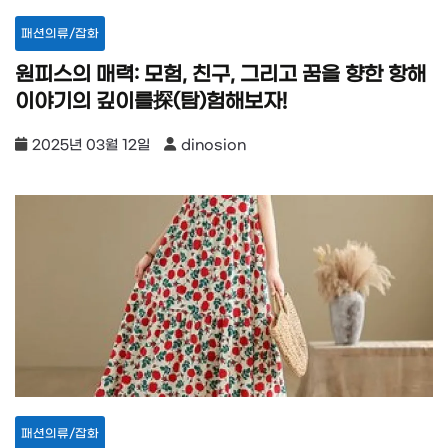
패션의류/잡화
원피스의 매력: 모험, 친구, 그리고 꿈을 향한 항해
이야기의 깊이를探(탐)험해보자!
2025년 03월 12일
dinosion
패션의류/잡화