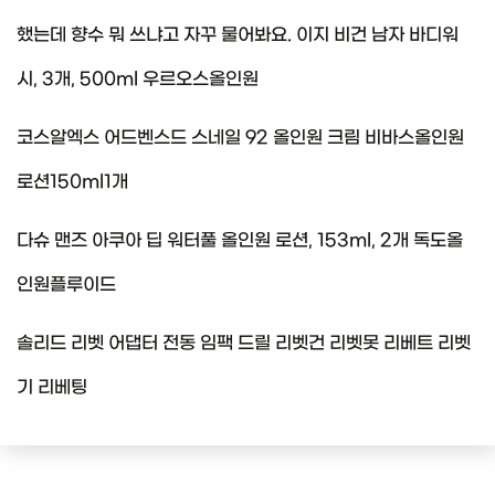
했는데 향수 뭐 쓰냐고 자꾸 물어봐요. 이지 비건 남자 바디워
시, 3개, 500ml 우르오스올인원
코스알엑스 어드벤스드 스네일 92 올인원 크림 비바스올인원
로션150ml1개
다슈 맨즈 아쿠아 딥 워터풀 올인원 로션, 153ml, 2개 독도올
인원플루이드
솔리드 리벳 어댑터 전동 임팩 드릴 리벳건 리벳못 리베트 리벳
기 리베팅