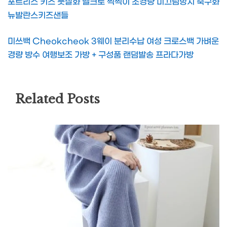
포트리스 키즈 풋살화 벨크로 찍찍이 초경량 미끄럼방지 축구화
뉴발란스키즈샌들
미쓰백 Cheokcheok 3웨이 분리수납 여성 크로스백 가벼운
경량 방수 여행보조 가방 + 구성품 랜덤발송 프라다가방
Related Posts