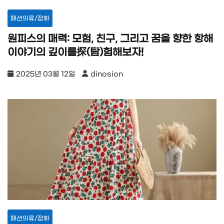
패션의류/잡화
원피스의 매력: 모험, 친구, 그리고 꿈을 향한 항해
이야기의 깊이를探(탐)험해보자!
2025년 03월 12일
dinosion
패션의류/잡화