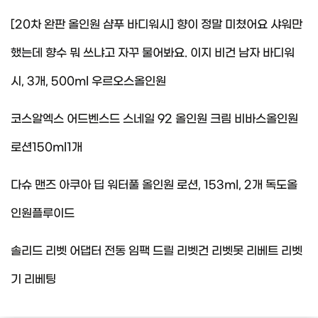
[20차 완판 올인원 샴푸 바디워시] 향이 정말 미쳤어요 샤워만
했는데 향수 뭐 쓰냐고 자꾸 물어봐요. 이지 비건 남자 바디워
시, 3개, 500ml 우르오스올인원
코스알엑스 어드벤스드 스네일 92 올인원 크림 비바스올인원
로션150ml1개
다슈 맨즈 아쿠아 딥 워터풀 올인원 로션, 153ml, 2개 독도올
인원플루이드
솔리드 리벳 어댑터 전동 임팩 드릴 리벳건 리벳못 리베트 리벳
기 리베팅