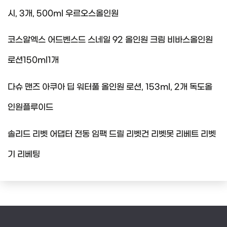
시, 3개, 500ml 우르오스올인원
코스알엑스 어드벤스드 스네일 92 올인원 크림 비바스올인원
로션150ml1개
다슈 맨즈 아쿠아 딥 워터풀 올인원 로션, 153ml, 2개 독도올
인원플루이드
솔리드 리벳 어댑터 전동 임팩 드릴 리벳건 리벳못 리베트 리벳
기 리베팅