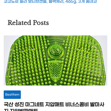
코코도르 필라 보티브캔들, 블랙체리, 465g, 3개 홈데코
Related Posts
BestItem
국산 성진 마그네트 지압매트 비너스콤비 발마사