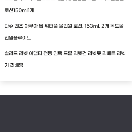
로션150ml1개
다슈 맨즈 아쿠아 딥 워터풀 올인원 로션, 153ml, 2개 독도올
인원플루이드
솔리드 리벳 어댑터 전동 임팩 드릴 리벳건 리벳못 리베트 리벳
기 리베팅