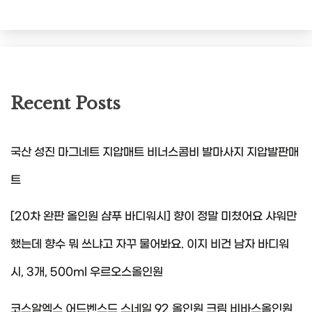
Recent Posts
국산 성진 마그네트 지압매트 비너스콤비 발마사지 지압발판매
트
[20차 완판 올인원 샴푸 바디워시] 향이 정말 미쳤어요 샤워만
했는데 향수 뭐 쓰냐고 자꾸 물어봐요. 이지 비건 남자 바디워
시, 3개, 500ml 우르오스올인원
코스알엑스 어드벤스드 스네일 92 올인원 크림 비바스올인원