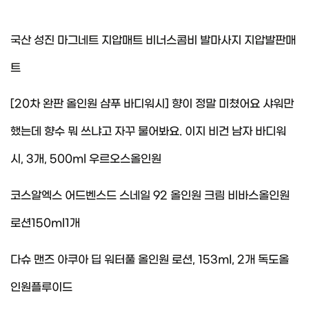
국산 성진 마그네트 지압매트 비너스콤비 발마사지 지압발판매
트
[20차 완판 올인원 샴푸 바디워시] 향이 정말 미쳤어요 샤워만
했는데 향수 뭐 쓰냐고 자꾸 물어봐요. 이지 비건 남자 바디워
시, 3개, 500ml 우르오스올인원
코스알엑스 어드벤스드 스네일 92 올인원 크림 비바스올인원
로션150ml1개
다슈 맨즈 아쿠아 딥 워터풀 올인원 로션, 153ml, 2개 독도올
인원플루이드