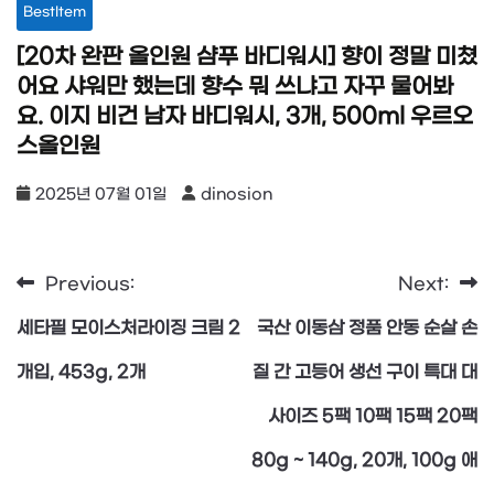
BestItem
[20차 완판 올인원 샴푸 바디워시] 향이 정말 미쳤
어요 샤워만 했는데 향수 뭐 쓰냐고 자꾸 물어봐
요. 이지 비건 남자 바디워시, 3개, 500ml 우르오
스올인원
2025년 07월 01일
dinosion
Previous:
Next:
글
세타필 모이스처라이징 크림 2
국산 이동삼 정품 안동 순살 손
탐
개입, 453g, 2개
질 간 고등어 생선 구이 특대 대
사이즈 5팩 10팩 15팩 20팩
색
80g ~ 140g, 20개, 100g 애