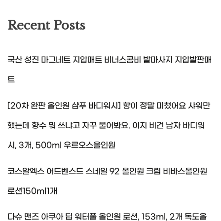
Recent Posts
국산 성진 마그네트 지압매트 비너스콤비 발마사지 지압발판매
트
[20차 완판 올인원 샴푸 바디워시] 향이 정말 미쳤어요 샤워만
했는데 향수 뭐 쓰냐고 자꾸 물어봐요. 이지 비건 남자 바디워
시, 3개, 500ml 우르오스올인원
코스알엑스 어드벤스드 스네일 92 올인원 크림 비바스올인원
로션150ml1개
다슈 맨즈 아쿠아 딥 워터풀 올인원 로션, 153ml, 2개 독도올