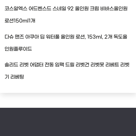
코스알엑스 어드벤스드 스네일 92 올인원 크림 비바스올인원
로션150ml1개
다슈 맨즈 아쿠아 딥 워터풀 올인원 로션, 153ml, 2개 독도올
인원플루이드
솔리드 리벳 어댑터 전동 임팩 드릴 리벳건 리벳못 리베트 리벳
기 리베팅