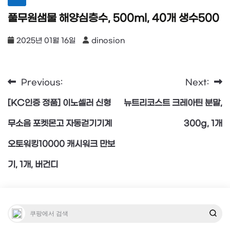
풀무원샘물 해양심층수, 500ml, 40개 생수500
2025년 01월 16일
dinosion
Previous:
Next:
글
[KC인증 정품] 이노셀러 신형
뉴트리코스트 크레아틴 분말,
탐
무소음 포켓몬고 자동걷기기계
300g, 1개
오토워킹10000 캐시워크 만보
색
기, 1개, 버건디