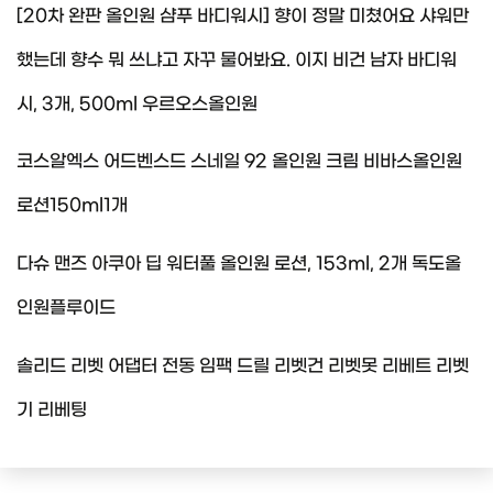
[20차 완판 올인원 샴푸 바디워시] 향이 정말 미쳤어요 샤워만
했는데 향수 뭐 쓰냐고 자꾸 물어봐요. 이지 비건 남자 바디워
시, 3개, 500ml 우르오스올인원
코스알엑스 어드벤스드 스네일 92 올인원 크림 비바스올인원
로션150ml1개
다슈 맨즈 아쿠아 딥 워터풀 올인원 로션, 153ml, 2개 독도올
인원플루이드
솔리드 리벳 어댑터 전동 임팩 드릴 리벳건 리벳못 리베트 리벳
기 리베팅