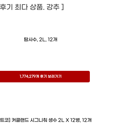
개! 후기 최다 상품. 강추 ]
탐사수, 2L, 12개
1,774,279개 후기 보러가기
트코] 커클랜드 시그니춰 생수 2L X 12병, 12개