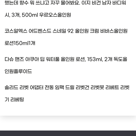
했는데 향수 뭐 쓰냐고 자꾸 물어봐요. 이지 비건 남자 바디워
시, 3개, 500ml 우르오스올인원
코스알엑스 어드벤스드 스네일 92 올인원 크림 비바스올인원
로션150ml1개
다슈 맨즈 아쿠아 딥 워터풀 올인원 로션, 153ml, 2개 독도올
인원플루이드
솔리드 리벳 어댑터 전동 임팩 드릴 리벳건 리벳못 리베트 리벳
기 리베팅