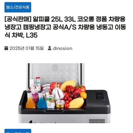
헬스/건강식품
[공식판매] 알피쿨 25L 33L 코오롱 정품 차량용
냉장고 캠핑냉장고 공식A/S 차량용 냉동고 이동
식 차박, L35
2025년 01월 15일
dinosion