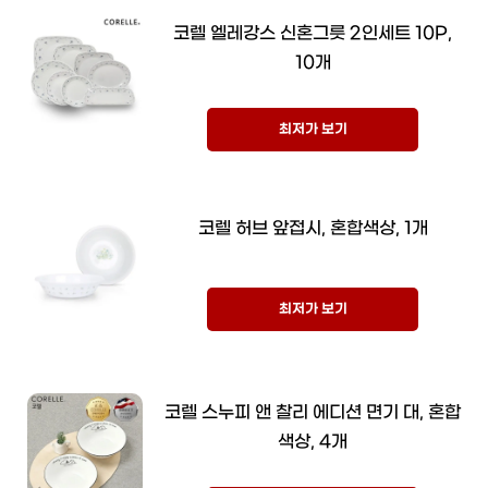
코렐 엘레강스 신혼그릇 2인세트 10P,
10개
최저가 보기
코렐 허브 앞접시, 혼합색상, 1개
최저가 보기
코렐 스누피 앤 찰리 에디션 면기 대, 혼합
색상, 4개