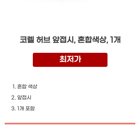
코렐 허브 앞접시, 혼합색상, 1개
최저가
혼합 색상
앞접시
1개 포함