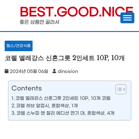
Skip
BEST.GOOD.NICE
to
좋은 상품만 골라서
content
헬스/건강식품
코렐 엘레강스 신혼그릇 2인세트 10P, 10개
2024년 05월 06일
dinosion
Contents
코렐 엘레강스 신혼그릇 2인세트 10P, 10개 코렐
코렐 허브 앞접시, 혼합색상, 1개
코렐 스누피 앤 찰리 에디션 면기 대, 혼합색상, 4개