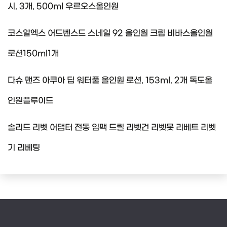
시, 3개, 500ml 우르오스올인원
코스알엑스 어드벤스드 스네일 92 올인원 크림 비바스올인원
로션150ml1개
다슈 맨즈 아쿠아 딥 워터풀 올인원 로션, 153ml, 2개 독도올
인원플루이드
솔리드 리벳 어댑터 전동 임팩 드릴 리벳건 리벳못 리베트 리벳
기 리베팅