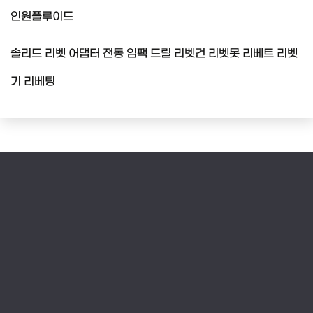
인원플루이드
솔리드 리벳 어댑터 전동 임팩 드릴 리벳건 리벳못 리베트 리벳
기 리베팅