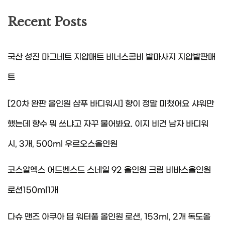
Recent Posts
국산 성진 마그네트 지압매트 비너스콤비 발마사지 지압발판매
트
[20차 완판 올인원 샴푸 바디워시] 향이 정말 미쳤어요 샤워만
했는데 향수 뭐 쓰냐고 자꾸 물어봐요. 이지 비건 남자 바디워
시, 3개, 500ml 우르오스올인원
코스알엑스 어드벤스드 스네일 92 올인원 크림 비바스올인원
로션150ml1개
다슈 맨즈 아쿠아 딥 워터풀 올인원 로션, 153ml, 2개 독도올