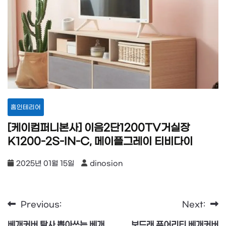
홈인테리어
[케이컴퍼니본사] 이음2단1200TV거실장
K1200-2S-IN-C, 메이플그레이 티비다이
2025년 01월 15일
dinosion
Previous:
Next:
글
베개커버 탐사 뽑아쓰는 베개
보드래 퓨어리티 베개커버