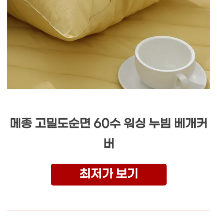
메종 고밀도순면 60수 워싱 누빔 베개커
버
최저가 보기