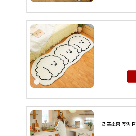
리포소홈 츄잉 P