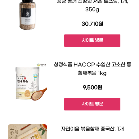
용량 통깨 건강한 저온 로스팅, 1개,
350g
30,710원
사이트 방문
청정식품 HACCP 수입산 고소한 통
참깨볶음 1kg
9,500원
사이트 방문
자연이음 볶음참깨 중국산, 1개