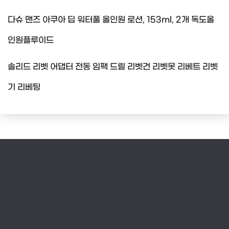
다슈 맨즈 아쿠아 딥 워터풀 올인원 로션, 153ml, 2개 독도올
인원플루이드
솔리드 리벳 어댑터 전동 임팩 드릴 리벳건 리벳못 리베트 리벳
기 리베팅