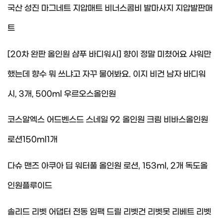
국산 성진 마그네트 지압매트 비너스콤비 발마사지 지압발판매
트
[20차 완판 올인원 샴푸 바디워시] 향이 정말 미쳤어요 샤워만
했는데 향수 뭐 쓰냐고 자꾸 물어봐요. 이지 비건 남자 바디워
시, 3개, 500ml 우르오스올인원
코스알엑스 어드벤스드 스네일 92 올인원 크림 비바스올인원
로션150ml1개
다슈 맨즈 아쿠아 딥 워터풀 올인원 로션, 153ml, 2개 독도올
인원플루이드
솔리드 리벳 어댑터 전동 임팩 드릴 리벳건 리벳못 리베트 리벳