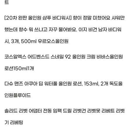
트
[20차 완판 올인원 샴푸 바디워시] 향이 정말 미쳤어요 샤워만
했는데 향수 뭐 쓰냐고 자꾸 물어봐요. 이지 비건 남자 바디워
시, 3개, 500ml 우르오스올인원
코스알엑스 어드벤스드 스네일 92 올인원 크림 비바스올인원
로션150ml1개
다슈 맨즈 아쿠아 딥 워터풀 올인원 로션, 153ml, 2개 독도올
인원플루이드
솔리드 리벳 어댑터 전동 임팩 드릴 리벳건 리벳못 리베트 리벳
기 리베팅