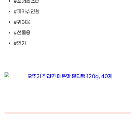
#포켓몬스터
#피카츄인형
#귀여움
#선물용
#인기