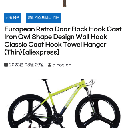
생활용품
알리익스프레스 영문
European Retro Door Back Hook Cast
Iron Owl Shape Design Wall Hook
Classic Coat Hook Towel Hanger
(Thin) [aliexpress]
2023년 08월 29일
dinosion