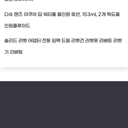
다슈 맨즈 아쿠아 딥 워터풀 올인원 로션, 153ml, 2개 독도올
인원플루이드
솔리드 리벳 어댑터 전동 임팩 드릴 리벳건 리벳못 리베트 리벳
기 리베팅