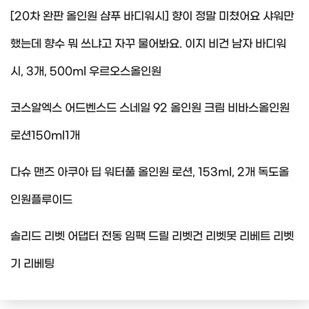
[20차 완판 올인원 샴푸 바디워시] 향이 정말 미쳤어요 샤워만
했는데 향수 뭐 쓰냐고 자꾸 물어봐요. 이지 비건 남자 바디워
시, 3개, 500ml 우르오스올인원
코스알엑스 어드벤스드 스네일 92 올인원 크림 비바스올인원
로션150ml1개
다슈 맨즈 아쿠아 딥 워터풀 올인원 로션, 153ml, 2개 독도올
인원플루이드
솔리드 리벳 어댑터 전동 임팩 드릴 리벳건 리벳못 리베트 리벳
기 리베팅