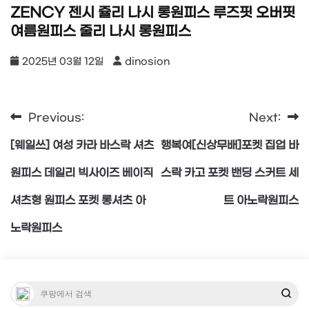
ZENCY 젠시 쥴리 나시 롱원피스 루즈핏 오버핏
여름원피스 줄리 나시 롱원피스
2025년 03월 12일
dinosion
Previous:
Next:
글
[웨일쓰] 여성 카라 바스락 셔츠
행복여[신상무배]포켓 집업 바
탐
원피스 데일리 빅사이즈 베이직
스락 카고 포켓 밴딩 스커트 세
셔츠형 원피스 포켓 롱셔츠 아
트 아노락원피스
색
노락원피스