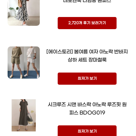
네모엔룩 나염롱 원피스
2,720개 후기 보러가기
[에이스토리] 봄여름 여자 아노락 반바지
상하 세트 장마철룩
최저가 보기
시크루즈 시앤 바스락 아노락 루즈핏 원
피스 BDOG019
최저가 보기