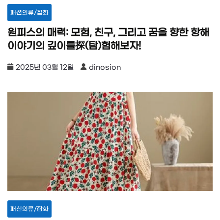
패션의류/잡화
원피스의 매력: 모험, 친구, 그리고 꿈을 향한 항해
이야기의 깊이를探(탐)험해보자!
2025년 03월 12일
dinosion
패션의류/잡화