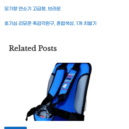
모기향 연소기 고급형, 브라운
호기심 리모콘 촉감각완구, 혼합색상, 1개 치발기
Related Posts