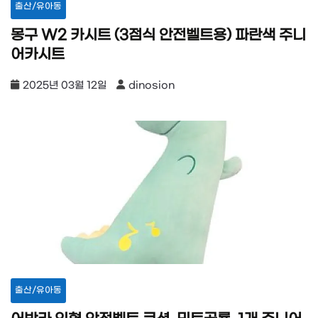
출산/유아동
몽구 W2 카시트 (3점식 안전벨트용) 파란색 주니
어카시트
2025년 03월 12일
dinosion
출산/유아동