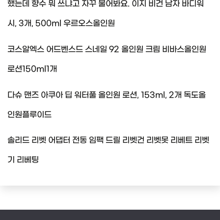
했는데 향수 뭐 쓰냐고 자꾸 물어봐요. 이지 비건 남자 바디워
시, 3개, 500ml 우르오스올인원
코스알엑스 어드벤스드 스네일 92 올인원 크림 비바스올인원
로션150ml1개
다슈 맨즈 아쿠아 딥 워터풀 올인원 로션, 153ml, 2개 독도올
인원플루이드
솔리드 리벳 어댑터 전동 임팩 드릴 리벳건 리벳못 리베트 리벳
기 리베팅