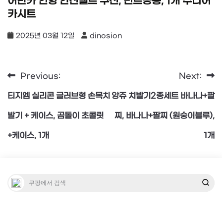
어반카 인형 안전벨트 쿠션, 민트공룡, 1개 주니어
카시트
2025년 03월 12일
dinosion
Previous:
Next:
글
티지엠 실리콘 글러브형 손목치
앙쥬 치발기2종세트 바나나+팔
탐
발기 + 케이스, 곰돌이 초콜릿
찌, 바나나+팔찌 (원숭이블루),
+케이스, 1개
1개
색