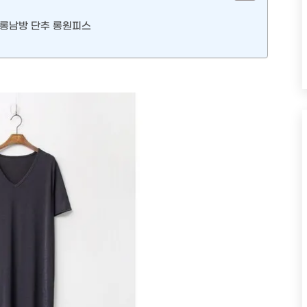
 롱남방 단추 롱원피스