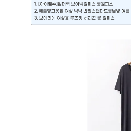
[아이엠수]썸머룩 브이넥원피스 롱원피스
애플망고옷장 여성 넉넉 반팔스탠다드롱남방 여름
보에리에 여성용 루즈핏 허리끈 롱 원피스