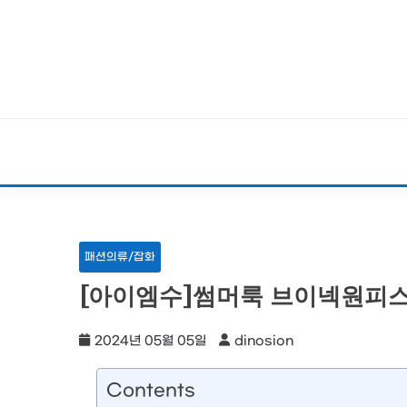
Skip
to
content
패션의류/잡화
[아이엠수]썸머룩 브이넥원피
2024년 05월 05일
dinosion
Contents