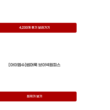
4,233개 후기 보러가기
[아이엠수]썸머룩 브이넥원피스
최저가 보기