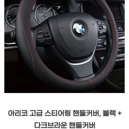
아리코 고급 스티어링 핸들커버, 블랙 +
다크브라운 핸들커버