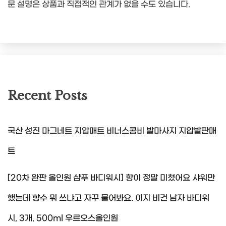
문 설명은 상품과 직접적인 관계가 없을 수도 있습니다.
Recent Posts
국산 성진 마그네트 지압매트 비너스콤비 발마사지 지압발판매
트
[20차 완판 올인원 샴푸 바디워시] 향이 정말 미쳤어요 샤워만
했는데 향수 뭐 쓰냐고 자꾸 물어봐요. 이지 비건 남자 바디워
시, 3개, 500ml 우르오스올인원