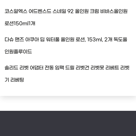
코스알엑스 어드벤스드 스네일 92 올인원 크림 비바스올인원
로션150ml1개
다슈 맨즈 아쿠아 딥 워터풀 올인원 로션, 153ml, 2개 독도올
인원플루이드
솔리드 리벳 어댑터 전동 임팩 드릴 리벳건 리벳못 리베트 리벳
기 리베팅