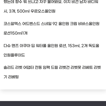
했는데 향수 뭐 쓰냐고 자꾸 물어봐요. 이지 비건 남자 바디워
시, 3개, 500ml 우르오스올인원
코스알엑스 어드벤스드 스네일 92 올인원 크림 비바스올인원
로션150ml1개
다슈 맨즈 아쿠아 딥 워터풀 올인원 로션, 153ml, 2개 독도올
인원플루이드
솔리드 리벳 어댑터 전동 임팩 드릴 리벳건 리벳못 리베트 리벳
기 리베팅