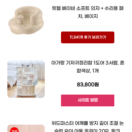
릿첼 베이비 소프트 의자 + 수리용 패
치, 베이지
11,341개 후기 보러가기
아가짱 기저귀정리함 1도어 3서랍, 혼
합색상, 1개
83,800원
사이트 방문
위드마스터 어깨뿔 방지 길이 조절 논
슬립 유아 아동 옷걸이 20P, 핑크,