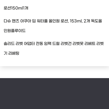
로션150ml1개
다슈 맨즈 아쿠아 딥 워터풀 올인원 로션, 153ml, 2개 독도올
인원플루이드
솔리드 리벳 어댑터 전동 임팩 드릴 리벳건 리벳못 리베트 리벳
기 리베팅