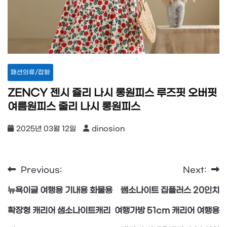
패션의류/잡화
ZENCY 젠시 쥴리 나시 롱원피스 루즈핏 오버핏
여름원피스 줄리 나시 롱원피스
2025년 03월 12일
dinosion
Previous:
Next:
글
뉴욕이글 여행용 기내용 화물용
쌤소나이트 집플러스 20인치
탐
확장형 캐리어 샘소나이트캐리
여행가방 51cm 캐리어 여행용