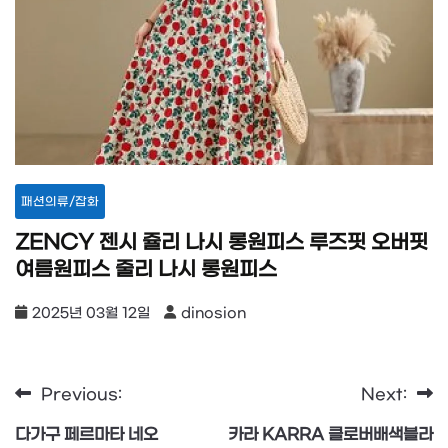
패션의류/잡화
ZENCY 젠시 쥴리 나시 롱원피스 루즈핏 오버핏
여름원피스 줄리 나시 롱원피스
2025년 03월 12일
dinosion
Previous:
Next:
글
다가구 페르마타 네오
카라 KARRA 클로버배색블라