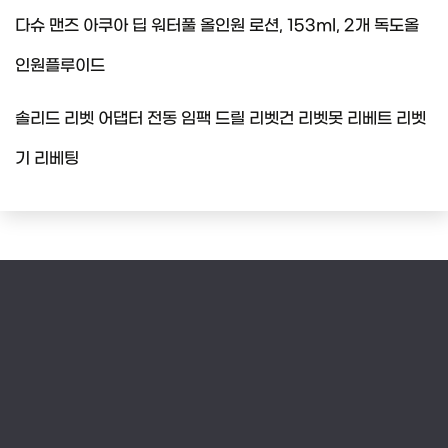
다슈 맨즈 아쿠아 딥 워터풀 올인원 로션, 153ml, 2개 독도올
인원플루이드
솔리드 리벳 어댑터 전동 임팩 드릴 리벳건 리벳못 리베트 리벳
기 리베팅