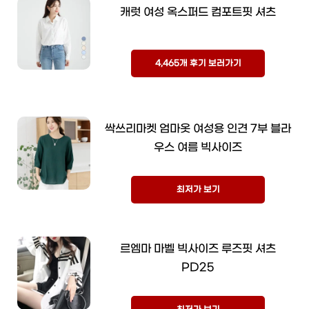
캐럿 여성 옥스퍼드 컴포트핏 셔츠
4,465개 후기 보러가기
싹쓰리마켓 엄마옷 여성용 인견 7부 블라
우스 여름 빅사이즈
최저가 보기
르엠마 마벨 빅사이즈 루즈핏 셔츠
PD25