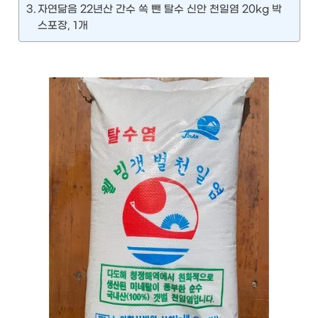
자연닮음 22년산 간수 쏙 뺀 탈수 신안 천일염 20kg 박
스포장, 1개