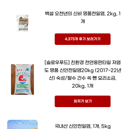
백설 오천년의 신비 명품천일염, 2kg, 1
개
4,373개 후기 보러가기
[슬로우푸드] 친환경 천연옹판타일 저염
도 명품 신안천일염20kg (2017~22년
산) 숙성/탈수 간수 쏙 뺀 요리소금,
20kg, 1개
최저가 보기
국내산 신안천일염, 1개, 5kg