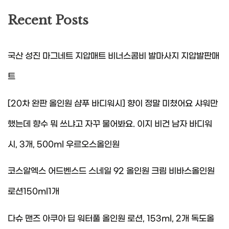
Recent Posts
국산 성진 마그네트 지압매트 비너스콤비 발마사지 지압발판매
트
[20차 완판 올인원 샴푸 바디워시] 향이 정말 미쳤어요 샤워만
했는데 향수 뭐 쓰냐고 자꾸 물어봐요. 이지 비건 남자 바디워
시, 3개, 500ml 우르오스올인원
코스알엑스 어드벤스드 스네일 92 올인원 크림 비바스올인원
로션150ml1개
다슈 맨즈 아쿠아 딥 워터풀 올인원 로션, 153ml, 2개 독도올