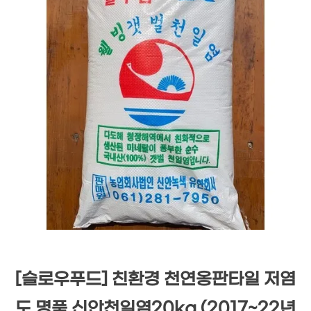
[슬로우푸드] 친환경 천연옹판타일 저염
도 명품 신안천일염20kg (2017~22년