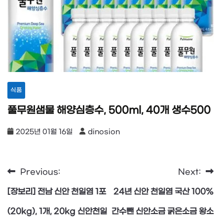
식품
풀무원샘물 해양심층수, 500ml, 40개 생수500
2025년 01월 16일
dinosion
Previous:
Next:
글
[장보리] 전남 신안 천일염 1포
24년 신안 천일염 국산 100%
탐
(20kg), 1개, 20kg 신안천일
간수뺀 신안소금 굵은소금 왕소