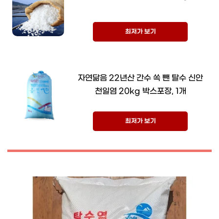
최저가 보기
자연닮음 22년산 간수 쏙 뺀 탈수 신안
천일염 20kg 박스포장, 1개
최저가 보기