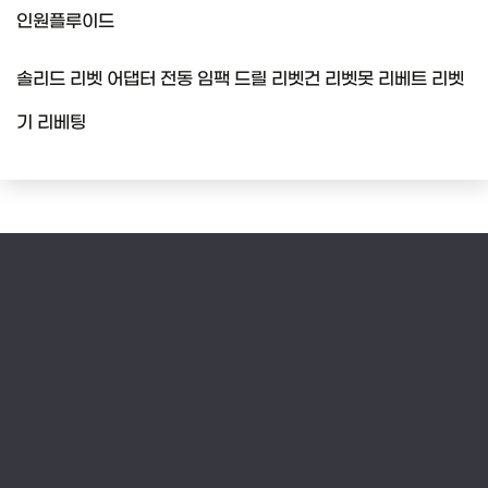
인원플루이드
솔리드 리벳 어댑터 전동 임팩 드릴 리벳건 리벳못 리베트 리벳
기 리베팅