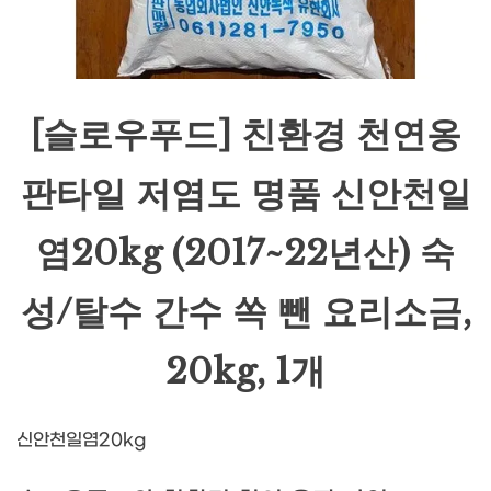
[슬로우푸드] 친환경 천연옹
판타일 저염도 명품 신안천일
염20kg (2017~22년산) 숙
성/탈수 간수 쏙 뺀 요리소금,
20kg, 1개
신안천일염20kg