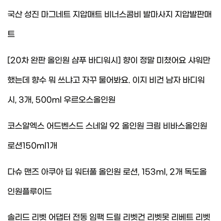
국산 성진 마그네트 지압매트 비너스콤비 발마사지 지압발판매
트
[20차 완판 올인원 샴푸 바디워시] 향이 정말 미쳤어요 샤워만
했는데 향수 뭐 쓰냐고 자꾸 물어봐요. 이지 비건 남자 바디워
시, 3개, 500ml 우르오스올인원
코스알엑스 어드벤스드 스네일 92 올인원 크림 비바스올인원
로션150ml1개
다슈 맨즈 아쿠아 딥 워터풀 올인원 로션, 153ml, 2개 독도올
인원플루이드
솔리드 리벳 어댑터 전동 임팩 드릴 리벳건 리벳못 리베트 리벳