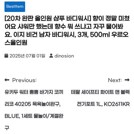
BestItem
[20차 완판 올인원 샴푸 바디워시] 향이 정말 미쳤
어요 샤워만 했는데 향수 뭐 쓰냐고 자꾸 물어봐
요. 이지 비건 남자 바디워시, 3개, 500ml 우르오
스올인원
2025년 07월 01일
dinosion
Previous:
Next:
글
유키두 워터 뿜뿜 바가지 코끼
테팔 세이프티 화이트 앤 블랙
탐
리코 40205 목욕놀이완구,
전기포트 1L, KO2611KR
BLUE, 1세트 물놀이/계절완
색
구