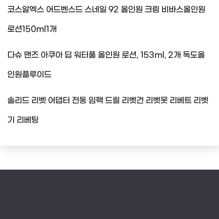
코스알엑스 어드벤스드 스네일 92 올인원 크림 비바스올인원
로션150ml1개
다슈 맨즈 아쿠아 딥 워터풀 올인원 로션, 153ml, 2개 독도올
인원플루이드
솔리드 리벳 어댑터 전동 임팩 드릴 리벳건 리벳못 리베트 리벳
기 리베팅