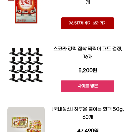
개
96,517개 후기 보러가기
스코라 강력 접착 찍찍이 패드 검정,
16개
5,200원
사이트 방문
[국내생산] 하루온 붙이는 핫팩 50g,
60개
47,490원