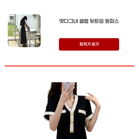
떳다그녀 셀럽 뒷트임 원피스
최저가 보기