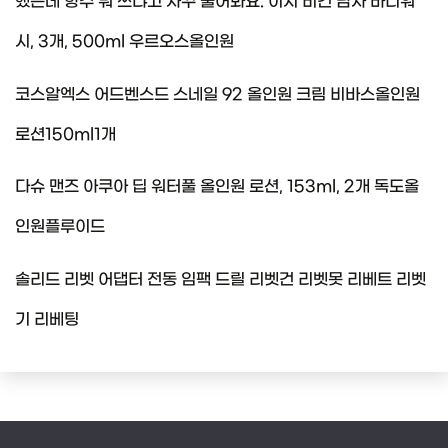
했는데 향수 뭐 쓰냐고 자꾸 물어봐요. 이지 비건 남자 바디워
시, 3개, 500ml 우르오스올인원
코스알엑스 어드벤스드 스네일 92 올인원 크림 비바스올인원
로션150ml1개
다슈 맨즈 아쿠아 딥 워터풀 올인원 로션, 153ml, 2개 독도올
인원플루이드
솔리드 리벳 어댑터 전동 임팩 드릴 리벳건 리벳못 리베트 리벳
기 리베팅