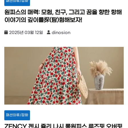
패션의류/잡화
원피스의 매력: 모험, 친구, 그리고 꿈을 향한 항해
이야기의 깊이를探(탐)험해보자!
2025년 03월 12일
dinosion
패션의류/잡화
ZENCY 젠시 쥴리 나시 롱원피스 루즈핏 오버핏