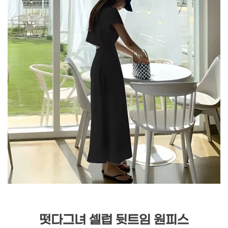
떳다그녀 셀럽 뒷트임 원피스