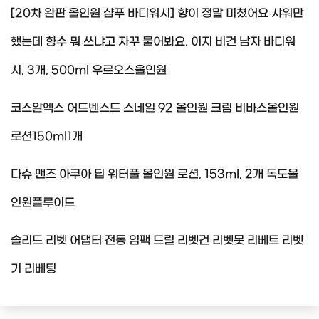
[20차 완판 올인원 샴푸 바디워시] 향이 정말 미쳤어요 샤워만
했는데 향수 뭐 쓰냐고 자꾸 물어봐요. 이지 비건 남자 바디워
시, 3개, 500ml 우르오스올인원
코스알엑스 어드벤스드 스네일 92 올인원 크림 비바스올인원
로션150ml1개
다슈 맨즈 아쿠아 딥 워터풀 올인원 로션, 153ml, 2개 독도올
인원플루이드
솔리드 리벳 어댑터 전동 임팩 드릴 리벳건 리벳못 리베트 리벳
기 리베팅