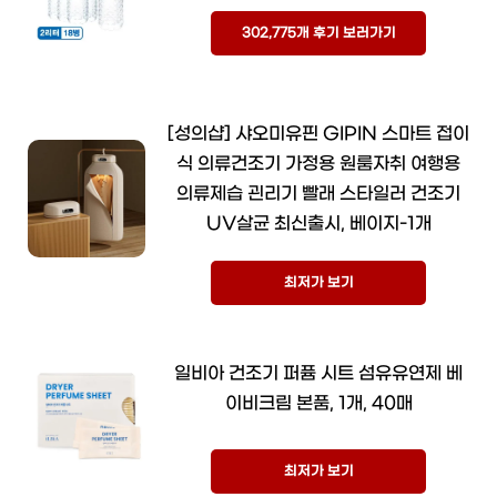
302,775개 후기 보러가기
[성의샵] 샤오미유핀 GIPIN 스마트 접이
식 의류건조기 가정용 원룸자취 여행용
의류제습 괸리기 빨래 스타일러 건조기
UV살균 최신출시, 베이지-1개
최저가 보기
일비아 건조기 퍼퓸 시트 섬유유연제 베
이비크림 본품, 1개, 40매
최저가 보기