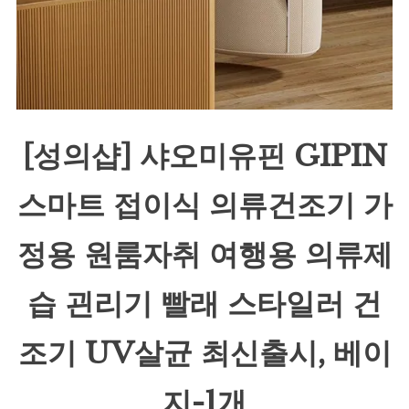
[성의샵] 샤오미유핀 GIPIN
스마트 접이식 의류건조기 가
정용 원룸자취 여행용 의류제
습 괸리기 빨래 스타일러 건
조기 UV살균 최신출시, 베이
지-1개