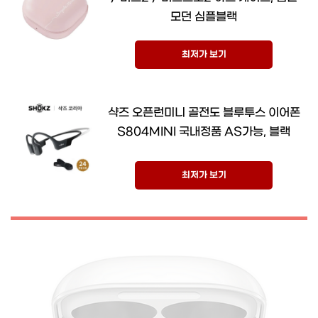
모던 심플블랙
최저가 보기
샥즈 오픈런미니 골전도 블루투스 이어폰
S804MINI 국내정품 AS가능, 블랙
최저가 보기