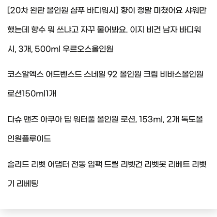
[20차 완판 올인원 샴푸 바디워시] 향이 정말 미쳤어요 샤워만
했는데 향수 뭐 쓰냐고 자꾸 물어봐요. 이지 비건 남자 바디워
시, 3개, 500ml 우르오스올인원
코스알엑스 어드벤스드 스네일 92 올인원 크림 비바스올인원
로션150ml1개
다슈 맨즈 아쿠아 딥 워터풀 올인원 로션, 153ml, 2개 독도올
인원플루이드
솔리드 리벳 어댑터 전동 임팩 드릴 리벳건 리벳못 리베트 리벳
기 리베팅