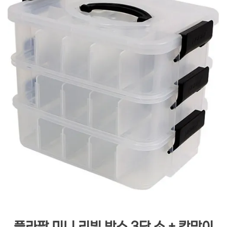
플라팜 미니 리빙 박스 3단 소 + 칸막이