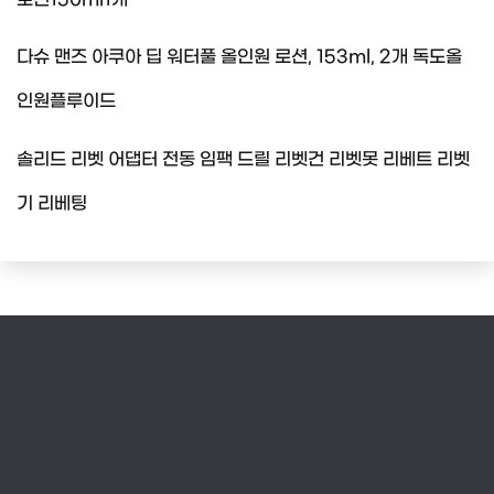
다슈 맨즈 아쿠아 딥 워터풀 올인원 로션, 153ml, 2개 독도올
인원플루이드
솔리드 리벳 어댑터 전동 임팩 드릴 리벳건 리벳못 리베트 리벳
기 리베팅