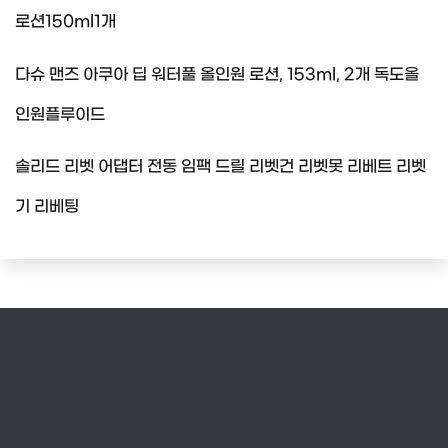
로션150ml1개
다슈 맨즈 아쿠아 딥 워터풀 올인원 로션, 153ml, 2개 독도올
인원플루이드
솔리드 리벳 어댑터 전동 임팩 드릴 리벳건 리벳못 리베트 리벳
기 리베팅