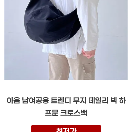
아옴 남여공용 트렌디 무지 데일리 빅 하
프문 크로스백
최저가