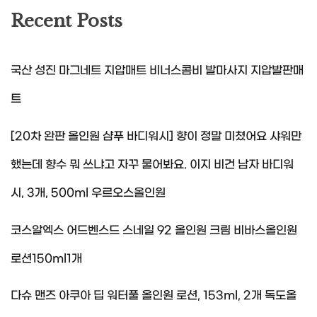
Recent Posts
국산 성진 마그네트 지압매트 비너스콤비 발마사지 지압발판매
트
[20차 완판 올인원 샴푸 바디워시] 향이 정말 미쳤어요 샤워만
했는데 향수 뭐 쓰냐고 자꾸 물어봐요. 이지 비건 남자 바디워
시, 3개, 500ml 우르오스올인원
코스알엑스 어드벤스드 스네일 92 올인원 크림 비바스올인원
로션150ml1개
다슈 맨즈 아쿠아 딥 워터풀 올인원 로션, 153ml, 2개 독도올