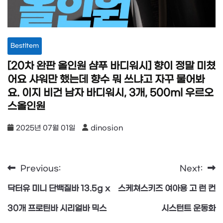
BestItem
[20차 완판 올인원 샴푸 바디워시] 향이 정말 미쳤
어요 샤워만 했는데 향수 뭐 쓰냐고 자꾸 물어봐
요. 이지 비건 남자 바디워시, 3개, 500ml 우르오
스올인원
2025년 07월 01일
dinosion
Previous:
Next:
글
닥터유 미니 단백질바 13.5g x
스케쳐스키즈 여아용 고 런 컨
탐
30개 프로틴바 시리얼바 믹스
시스턴트 운동화