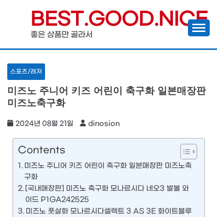
Skip
BEST.GOOD.NICE
to
좋은 상품만 골라서
content
스포츠/레저
미즈노 주니어 키즈 어린이 축구화 일본매장판
미즈노축구화
2024년 08월 21일
dinosion
Contents
미즈노 주니어 키즈 어린이 축구화 일본매장판 미즈노축
구화
[국내매장판] 미즈노 축구화 모나르시다 네오3 발볼 와
이드 P1GA242525
미즈노 풋살화 모나르시다셀렉트 3 AS 3E 화이트블루