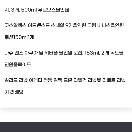
시, 3개, 500ml 우르오스올인원
코스알엑스 어드벤스드 스네일 92 올인원 크림 비바스올인원
로션150ml1개
다슈 맨즈 아쿠아 딥 워터풀 올인원 로션, 153ml, 2개 독도올
인원플루이드
솔리드 리벳 어댑터 전동 임팩 드릴 리벳건 리벳못 리베트 리벳
기 리베팅