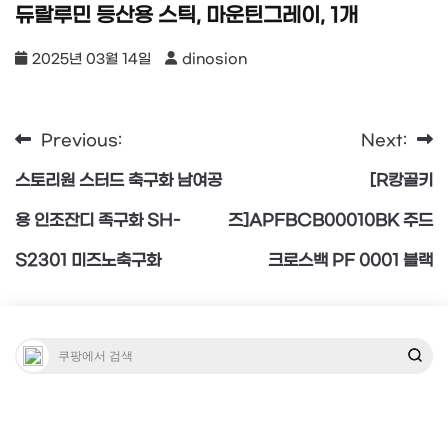
듀랄루민 등산용 스틱, 마운틴그레이, 1개
2025년 03월 14일
dinosion
Previous:
Next:
글
스토리원 스터드 축구화 남여공
[R캉골키
탐
용 인조잔디 족구화 SH-
즈]APFBCB00010BK 주드
S2301 미즈노축구화
크로스백 PF 0001 블랙
색