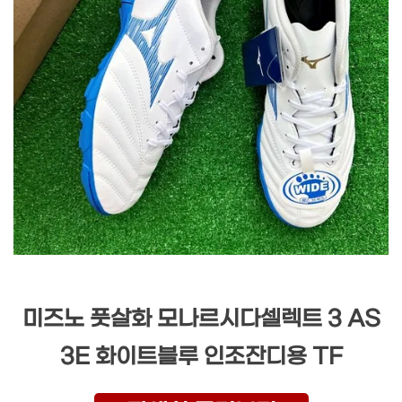
미즈노 풋살화 모나르시다셀렉트 3 AS
3E 화이트블루 인조잔디용 TF