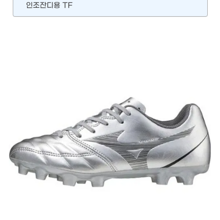
인조잔디용 TF