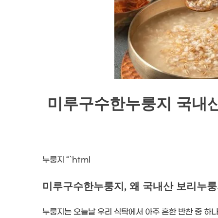
미루구수한누룽지 국내산 보
누룽지 “`html
미루구수한누룽지, 왜 국내산 보리누룽
누룽지는 오늘날 우리 식탁에서 아주 흔한 반찬 중 하