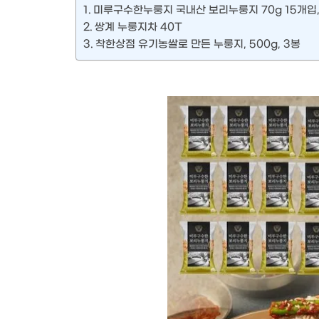
미루구수한누룽지 국내산 보리누룽지 70g 15개입,
쌍계 누룽지차 40T
착한상점 유기농쌀로 만든 누룽지, 500g, 3봉