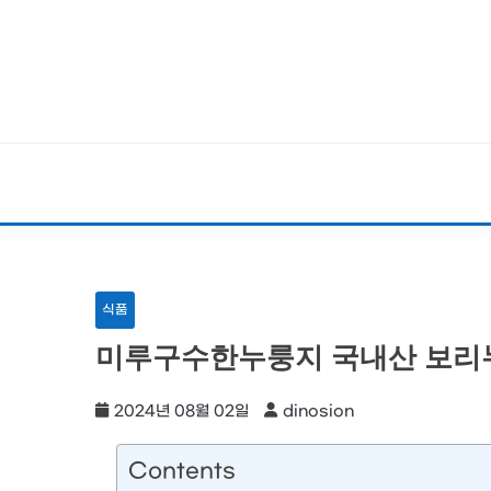
Skip
to
content
식품
미루구수한누룽지 국내산 보리누룽지
2024년 08월 02일
dinosion
Contents