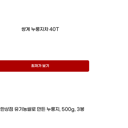
쌍계 누룽지차 40T
최저가 보기
한상점 유기농쌀로 만든 누룽지, 500g, 3봉