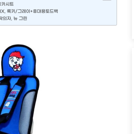
대용카시트
FIX, 록키/그레이+휴대용토드백
탁의자, 뉴 그린