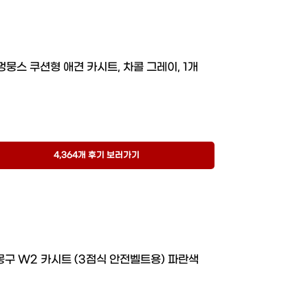
멍뭉스 쿠션형 애견 카시트, 차콜 그레이, 1개
4,364개 후기 보러가기
몽구 W2 카시트 (3점식 안전벨트용) 파란색