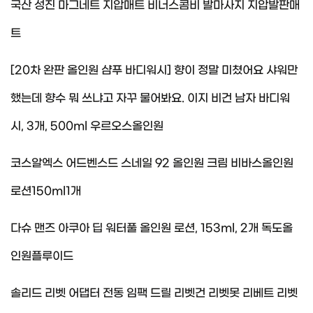
국산 성진 마그네트 지압매트 비너스콤비 발마사지 지압발판매
트
[20차 완판 올인원 샴푸 바디워시] 향이 정말 미쳤어요 샤워만
했는데 향수 뭐 쓰냐고 자꾸 물어봐요. 이지 비건 남자 바디워
시, 3개, 500ml 우르오스올인원
코스알엑스 어드벤스드 스네일 92 올인원 크림 비바스올인원
로션150ml1개
다슈 맨즈 아쿠아 딥 워터풀 올인원 로션, 153ml, 2개 독도올
인원플루이드
솔리드 리벳 어댑터 전동 임팩 드릴 리벳건 리벳못 리베트 리벳