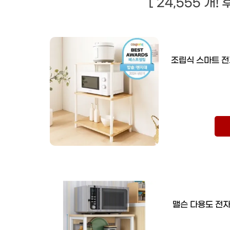
[ 24,555 개!
조립식 스마트 전
맬슨 다용도 전자