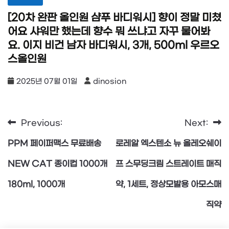
[20차 완판 올인원 샴푸 바디워시] 향이 정말 미쳤
어요 샤워만 했는데 향수 뭐 쓰냐고 자꾸 물어봐
요. 이지 비건 남자 바디워시, 3개, 500ml 우르오
스올인원
2025년 07월 01일
dinosion
Previous:
Next:
글
PPM 페이퍼맥스 무료배송
로레알 엑스텐소 뉴 올레오쉐이
탐
NEW CAT 종이컵 1000개
프 스무딩크림 스트레이트 매직
180ml, 1000개
약, 1세트, 정상모발용 아모스매
색
직약