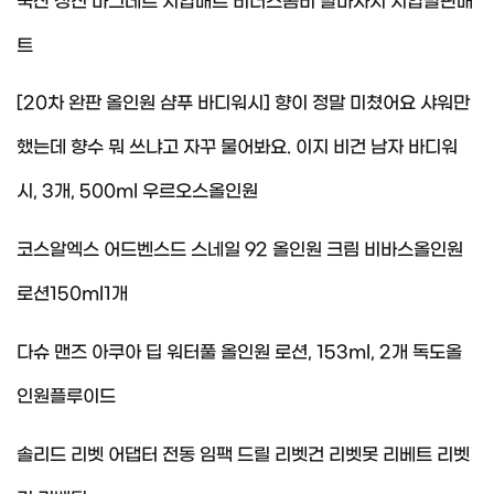
국산 성진 마그네트 지압매트 비너스콤비 발마사지 지압발판매
트
[20차 완판 올인원 샴푸 바디워시] 향이 정말 미쳤어요 샤워만
했는데 향수 뭐 쓰냐고 자꾸 물어봐요. 이지 비건 남자 바디워
시, 3개, 500ml 우르오스올인원
코스알엑스 어드벤스드 스네일 92 올인원 크림 비바스올인원
로션150ml1개
다슈 맨즈 아쿠아 딥 워터풀 올인원 로션, 153ml, 2개 독도올
인원플루이드
솔리드 리벳 어댑터 전동 임팩 드릴 리벳건 리벳못 리베트 리벳